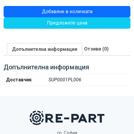
количество
Добавяне в количката
за
Предложете цена
БЛОКИРАЩА
ВТУЛКА
Отзиви (0)
Допълнителна информация
Допълнителна информация
Доставчик
SUP0001PL006
гр. София