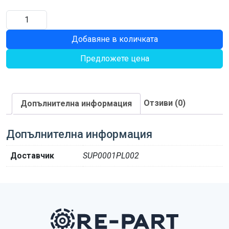
количество
за
Добавяне в количката
CINGHIA
SPBX
Предложете цена
1410
Отзиви (0)
Допълнителна информация
Допълнителна информация
Доставчик
SUP0001PL002