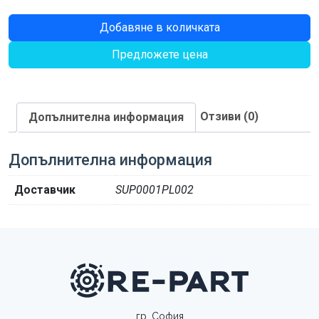
количество
Добавяне в количката
за
Предложете цена
ЗЪБНО
КОЛЕЛО
ASA80
Z26
Отзиви (0)
Допълнителна информация
Допълнителна информация
Доставчик
SUP0001PL002
гр. София