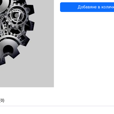
количество
Добавяне в колич
за
УДЪЛЖЕНИЕ
ЛЯВ
КАЛНИК
(0)