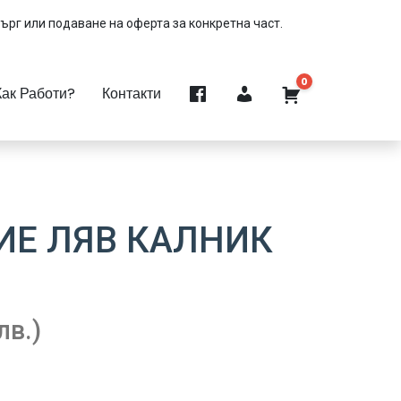
търг или подаване на оферта за конкретна част.
0
Как Работи?
Контакти
Е ЛЯВ КАЛНИК
лв.)