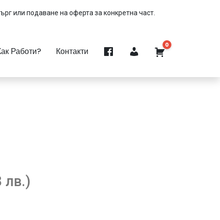
търг или подаване на оферта за конкретна част.
0
Как Работи?
Контакти
 лв.)