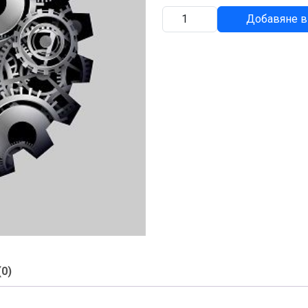
количество
Добавяне в
за
ТРЪБА
(0)