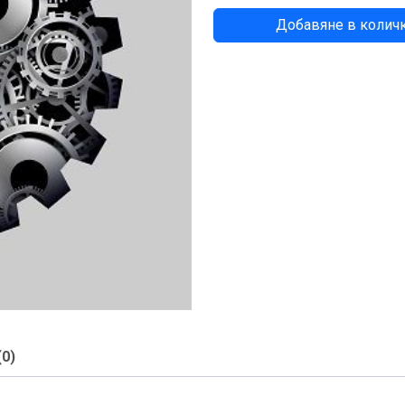
количество
Добавяне в колич
за
ТАПА
(0)