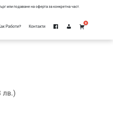
търг или подаване на оферта за конкретна част.
0
Как Работи?
Контакти
 лв.)