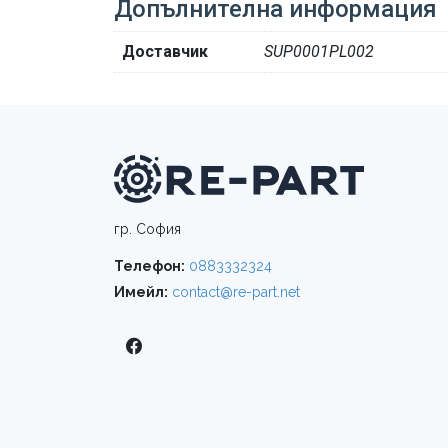
Допълнителна информация
Доставчик
SUP0001PL002
гр. София
Телефон:
0883332324
Имейл:
contact@re-part.net