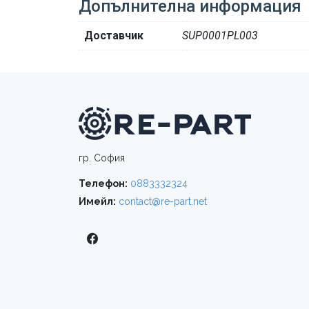
Допълнителна информация
Доставчик
SUP0001PL003
гр. София
Телефон:
0883332324
Имейл:
contact@re-part.net