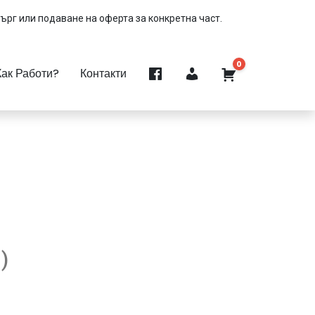
търг или подаване на оферта за конкретна част.
0
Как Работи?
Контакти
)