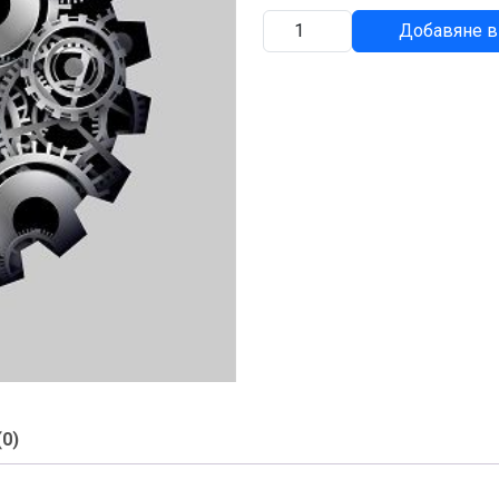
количество
Добавяне в
за
СКОБА
(0)