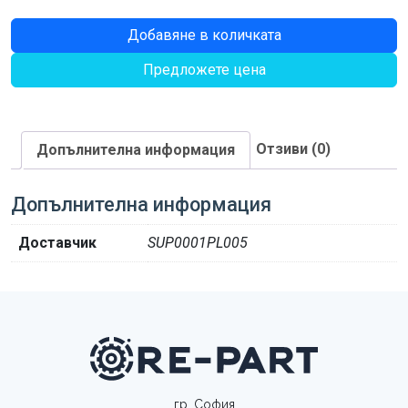
количество
Добавяне в количката
за
Предложете цена
ШИМ
0.61-
0.66
Отзиви (0)
Допълнителна информация
Допълнителна информация
Доставчик
SUP0001PL005
гр. София