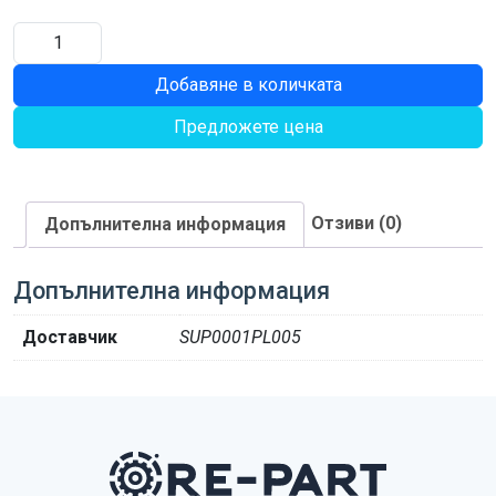
количество
за
Добавяне в количката
ШИМ
0.55
Предложете цена
Отзиви (0)
Допълнителна информация
Допълнителна информация
Доставчик
SUP0001PL005