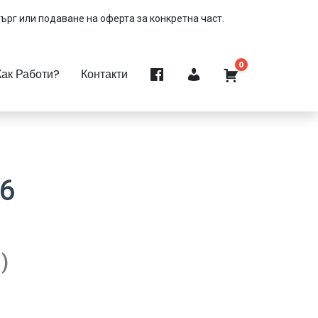
търг или подаване на оферта за конкретна част.
0
Как Работи?
Контакти
6
)