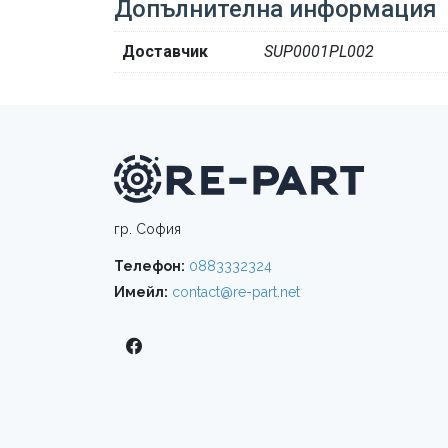
Допълнителна информация
Доставчик
SUP0001PL002
гр. София
Телефон:
0883332324
Имейл:
contact@re-part.net