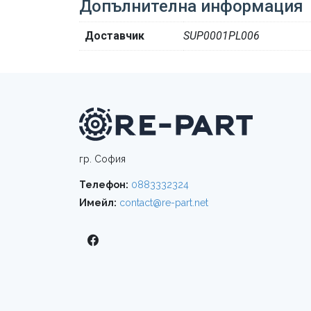
Допълнителна информация
Доставчик
SUP0001PL006
гр. София
Телефон:
0883332324
Имейл:
contact@re-part.net