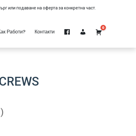
търг или подаване на оферта за конкретна част.
0
Как Работи?
Контакти
SCREWS
)