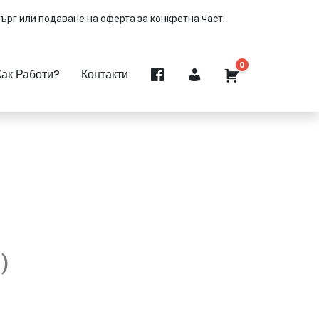
търг или подаване на оферта за конкретна част.
0
Как Работи?
Контакти
)