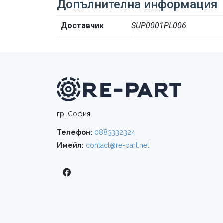
Допълнителна информация
Доставчик
SUP0001PL006
гр. София
Телефон:
0883332324
Имейл:
contact@re-part.net