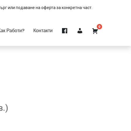
търг или подаване на оферта за конкретна част.
0
Как Работи?
Контакти
в.)