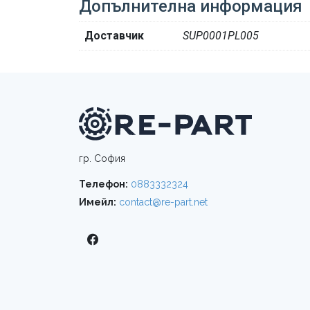
Допълнителна информация
Доставчик
SUP0001PL005
гр. София
Телефон:
0883332324
Имейл:
contact@re-part.net