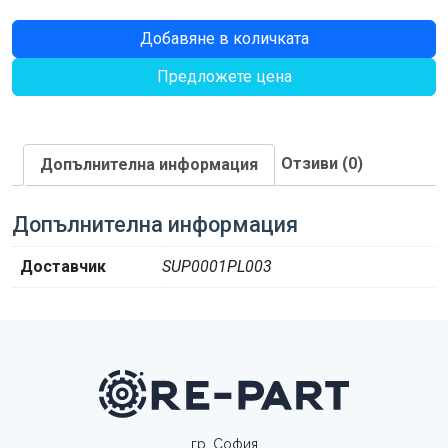
количество
Добавяне в количката
за
Предложете цена
ОПОРА
725
Отзиви (0)
Допълнителна информация
Допълнителна информация
Доставчик
SUP0001PL003
гр. София