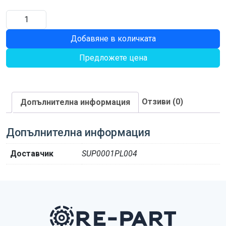
количество
за
Добавяне в количката
О-
ПРЪСТЕН
Предложете цена
Отзиви (0)
Допълнителна информация
Допълнителна информация
Доставчик
SUP0001PL004