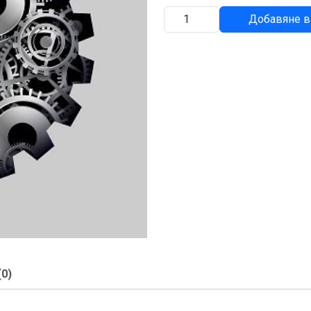
количество
Добавяне в
за
МАНОМЕТЪР
(0)