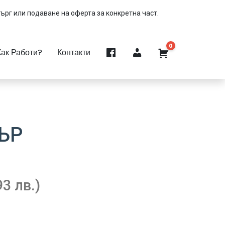
търг или подаване на оферта за конкретна част.
0
Как Работи?
Контакти
ЪР
93 лв.)