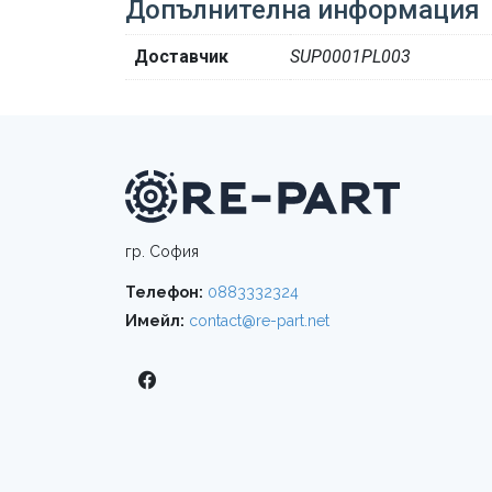
Допълнителна информация
Доставчик
SUP0001PL003
гр. София
Телефон:
0883332324
Имейл:
contact@re-part.net