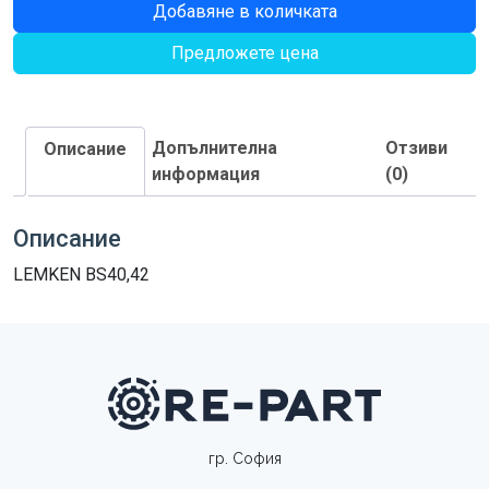
Добавяне в количката
ЛЕНТОВА
ДЪСКА
Предложете цена
ДЯСНА
"C"
заместител
Допълнителна
Отзиви
Описание
информация
(0)
Описание
LEMKEN BS40,42
гр. София