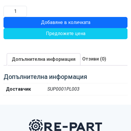
количество
за
Добавяне в количката
Лагерна
втулка
Предложете цена
Отзиви (0)
Допълнителна информация
Допълнителна информация
Доставчик
SUP0001PL003