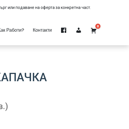
търг или подаване на оферта за конкретна част.
0
Как Работи?
Контакти
КАПАЧКА
в.)