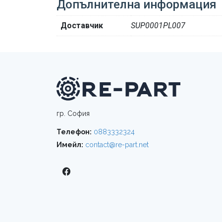
Допълнителна информация
Доставчик
SUP0001PL007
гр. София
Телефон:
0883332324
Имейл:
contact@re-part.net