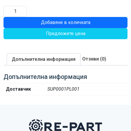
количество
за
Добавяне в количката
КРИЛО
175ММ
Предложете цена
ЛЯВА
P16638
Отзиви (0)
Допълнителна информация
Допълнителна информация
Доставчик
SUP0001PL001