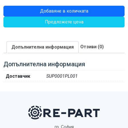
количество
Добавяне в количката
за
Предложете цена
КОМПЛЕКТ
ФИЛТРИ
VALTRA
Отзиви (0)
Допълнителна информация
Допълнителна информация
Доставчик
SUP0001PL001
гр. София