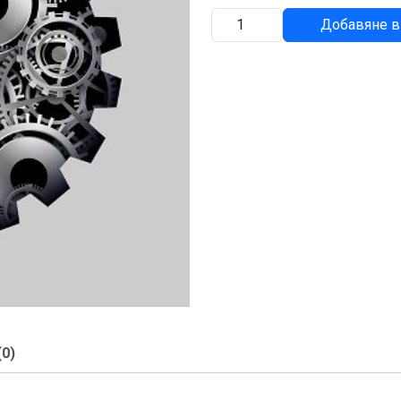
количество
Добавяне в
за
КАПАЧКА
(0)