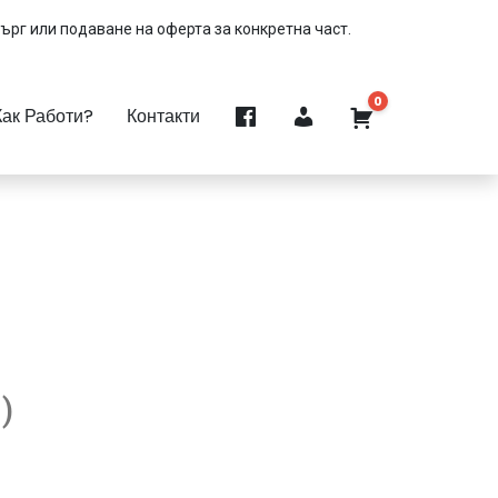
търг или подаване на оферта за конкретна част.
0
Как Работи?
Контакти
)