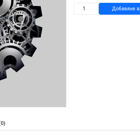
количество
Добавяне в
за
ГРЕБЛО
(0)