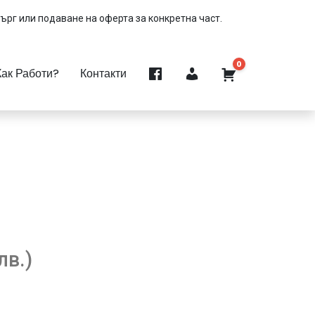
търг или подаване на оферта за конкретна част.
0
Как Работи?
Контакти
лв.)