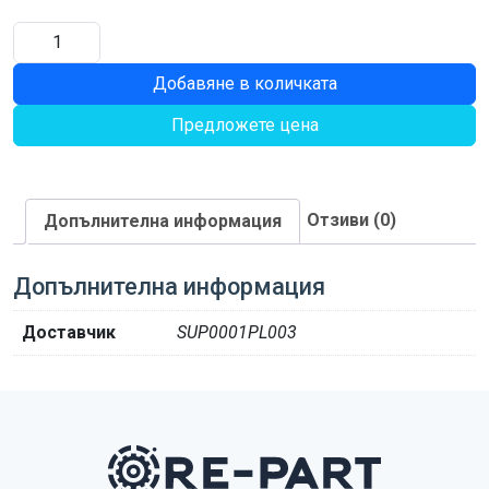
количество
за
Добавяне в количката
ГАЙКА
SS-
Предложете цена
16180201802
Отзиви (0)
Допълнителна информация
Допълнителна информация
Доставчик
SUP0001PL003