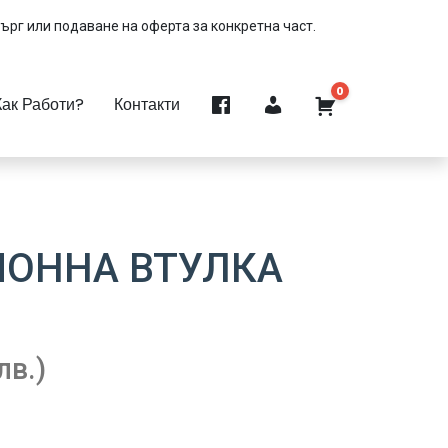
търг или подаване на оферта за конкретна част.
0
Как Работи?
Контакти
ОННА ВТУЛКА
лв.)