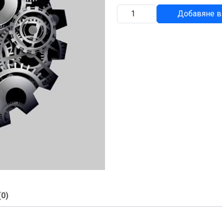
количество
Добавяне в
за
ДИСТАНЦИОННА
ВТУЛКА
(0)