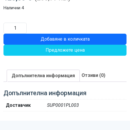
Налични 4
количество
за
Добавяне в количката
Complete
hub
Предложете цена
assembly
for
Hybrid
front
Отзиви (0)
Допълнителна информация
tine
Допълнителна информация
Доставчик
SUP0001PL003