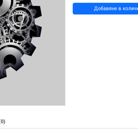
количество
Добавяне в колич
за
BUSH
(0)