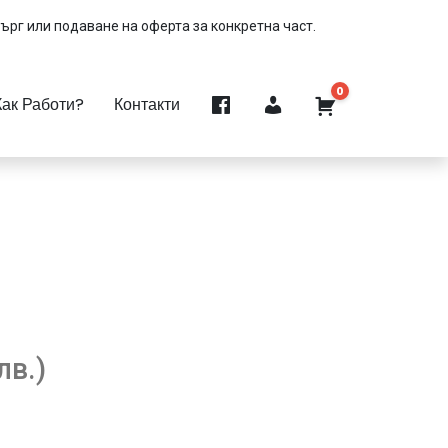
търг или подаване на оферта за конкретна част.
0
Как Работи?
Контакти
лв.)