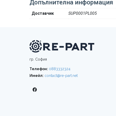
Допълнителна информация
Доставчик
SUP0001PL005
гр. София
Телефон:
0883332324
Имейл:
contact@re-part.net