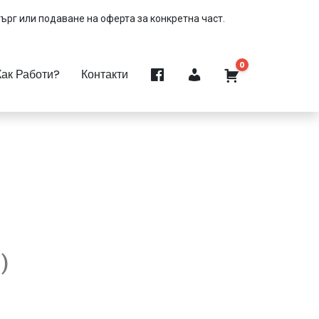
търг или подаване на оферта за конкретна част.
0
Как Работи?
Контакти
)