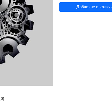
количество
Добавяне в колич
за
БУКСА
(0)