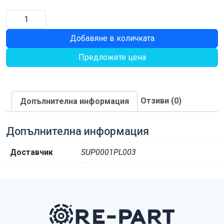
количество
за
Добавяне в количката
БОЛТ
M16X1,5-
Предложете цена
90
Отзиви (0)
Допълнителна информация
Допълнителна информация
Доставчик
SUP0001PL003