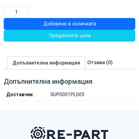
количество
за
Добавяне в количката
БОЛТ
12Х45
Предложете цена
Отзиви (0)
Допълнителна информация
Допълнителна информация
Доставчик
SUP0001PL005