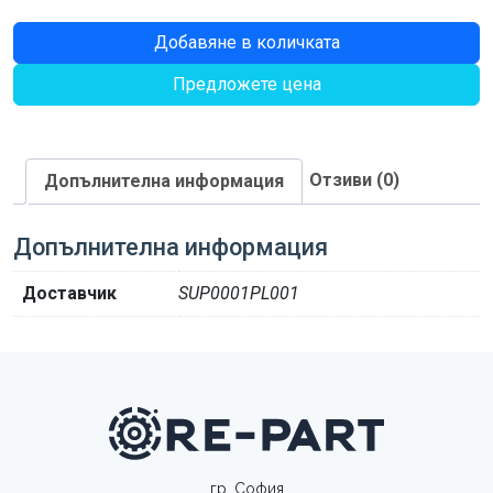
количество
Добавяне в количката
за
Предложете цена
Bearing
35/72
2RS
Отзиви (0)
Допълнителна информация
Допълнителна информация
Доставчик
SUP0001PL001
гр. София