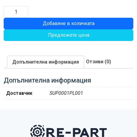
количество
за
Добавяне в количката
6
13/16
Предложете цена
SPRING
STRAP
Отзиви (0)
Допълнителна информация
Допълнителна информация
Доставчик
SUP0001PL001